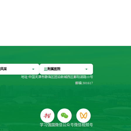
院风采
附属医院
地址:中国天津市静海区团泊新城西区鄱阳湖路10号
邮编:301617
学习强国
微信公众号
微信视频号