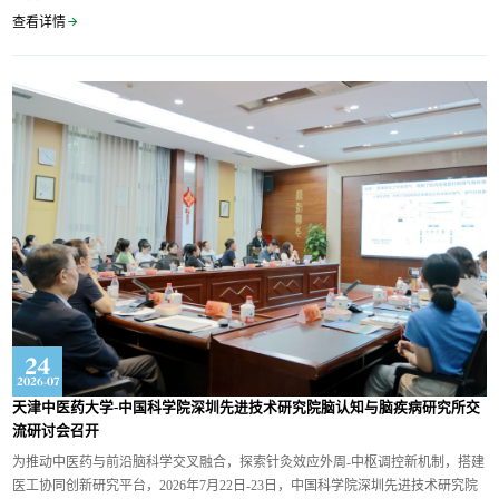
校长张伯礼院士，天津中医药大学党委书记刘革生、副校长张俊华、副校长李
查看详情
正，原副校长郭义、原副校长孟昭鹏，学校教务处、相关二级学院、中医药研究
院等专家领导出席开班仪式。刘革生书记开场致辞。...
24
2026-07
天津中医药大学-中国科学院深圳先进技术研究院脑认知与脑疾病研究所交
流研讨会召开
为推动中医药与前沿脑科学交叉融合，探索针灸效应外周-中枢调控新机制，搭建
医工协同创新研究平台，2026年7月22日-23日，中国科学院深圳先进技术研究院