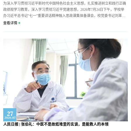
为深入学习贯彻习近平新时代中国特色社会主义思想，扎实推进树立和践行正确
政绩观学习教育，深入学习贯彻习近平党建思想，2026年7月24日下午，学校举
办习近平总书记“七一”重要讲话精神融入思政课集体备课会，校党委书记刘革生
出席会议并讲话。学校办公室、党委宣传部、教务处负责同志，马克思主义学院
查看详情
班子成员、全体思政课教师参加会议。刘革生书记对马克思主义学院将习近平总
书记“七一”重要讲话精神融入思政课教学、深入学...
27
2026-07
人民日报 | 张伯礼：中医不是故纸堆里的玄谈，是能救人的本领