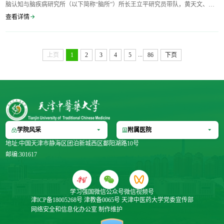
脑认知与脑疾病研究所（以下简称“脑所”）所长王立平研究员带队，黄天文、陈
祖昕、宋思敏一行专家莅临天津中医药大学，开展专题交流研讨。天津中医药大
查看详情
学张伯礼院士、高秀梅校长、郭义教授，以及实验针灸学研究中心、中医学院、
交叉科学研究院、战略办及附属医院骨干参加会议...
...
上页
1
2
3
4
5
86
下页
学院风采
附属医院
地址:中国天津市静海区团泊新城西区鄱阳湖路10号
邮编:301617
学习强国
微信公众号
微信视频号
津ICP备18005268号
津教备0065号
天津中医药大学党委宣传部
网络安全和信息化办公室
制作维护