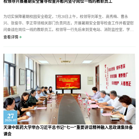
校领导开展暑期安全督导检查并慰问坚守岗位一线的教职员工
为切实保障暑期校园安全稳定，7月28日上午，校领导刘革生、高秀梅、曹永
兴、张俊华、李正带领相关部门负责同志，开展暑期安全督导检查工作并看望慰
问奋战在岗位一线的教职员工。校领导一行先后来到变电站、消防监控室、学工
部、研工部、本科招录现场、中医药研究院、交叉科学研究院、西区餐厅、门
查看详情
卫、行政值班室、校医室等重点区域进行全面细致的安全督导检查。检查过程
中，校领导认真听取各部门负责同志关于暑期安全管理情况的...
27
2026-07
天津中医药大学举办习近平总书记“七一”重要讲话精神融入思政课集体备
课会