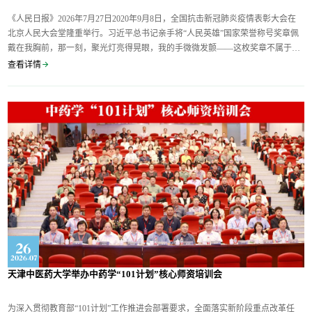
《人民日报》2026年7月27日2020年9月8日，全国抗击新冠肺炎疫情表彰大会在
北京人民大会堂隆重举行。习近平总书记亲手将“人民英雄”国家荣誉称号奖章佩
戴在我胸前，那一刻，聚光灯亮得晃眼，我的手微微发颤——这枚奖章不属于我
一个人，它属于4.2万多名逆行援鄂的医护人员，属于江夏方舱医院昼夜值守的医
查看详情
护团队，属于千千万万信赖中医药、配合治疗的武汉市民，更属于传承5000年的
岐黄薪火。荣誉更像一种提醒：我们只是中医药事...
26
2026-07
天津中医药大学举办中药学“101计划”核心师资培训会
为深入贯彻教育部“101计划”工作推进会部署要求，全面落实新阶段重点改革任