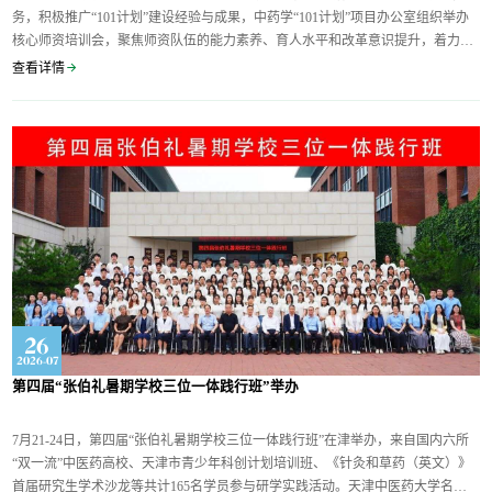
务，积极推广“101计划”建设经验与成果，中药学“101计划”项目办公室组织举办
核心师资培训会，聚焦师资队伍的能力素养、育人水平和改革意识提升，着力推
动中药学“101计划”成果向纵深转化、向全局拓展。培训会于2026年7月24日在天
查看详情
津中医药大学召开，教育部高等教育司农林医药科教育处处长夏韶华、天津市教
育委员会高等教育处处长徐震、高等教育出版...
26
2026-07
第四届“张伯礼暑期学校三位一体践行班”举办
7月21-24日，第四届“张伯礼暑期学校三位一体践行班”在津举办，来自国内六所
“双一流”中医药高校、天津市青少年科创计划培训班、《针灸和草药（英文）》
首届研究生学术沙龙等共计165名学员参与研学实践活动。天津中医药大学名誉