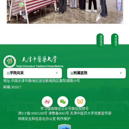
返
关
回
闭
首
网
页
页
学院风采
附属医院
地址:中国天津市静海区团泊新城西区鄱阳湖路10号
邮编:301617
学习强国
微信公众号
微信视频号
津ICP备18005268号
津教备0065号
天津中医药大学党委宣传部
网络安全和信息化办公室
制作维护