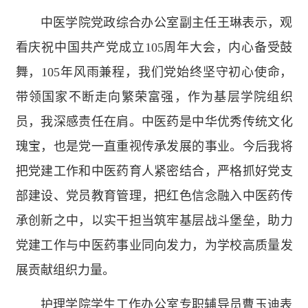
中医学院党政综合办公室副主任王琳表示，观
看庆祝中国共产党成立105周年大会，内心备受鼓
舞，105年风雨兼程，我们党始终坚守初心使命，
带领国家不断走向繁荣富强，作为基层学院组织
员，我深感责任在肩。中医药是中华优秀传统文化
瑰宝，也是党一直重视传承发展的事业。今后我将
把党建工作和中医药育人紧密结合，严格抓好党支
部建设、党员教育管理，把红色信念融入中医药传
承创新之中，以实干担当筑牢基层战斗堡垒，助力
党建工作与中医药事业同向发力，为学校高质量发
展贡献组织力量。
护理学院学生工作办公室专职辅导员曹玉迪表