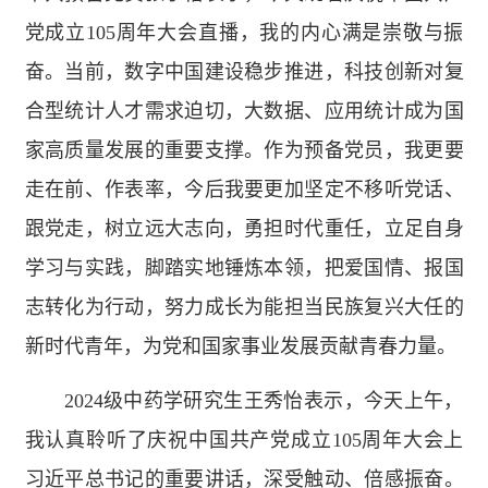
党成立105周年大会直播，我的内心满是崇敬与振
奋。当前，数字中国建设稳步推进，科技创新对复
合型统计人才需求迫切，大数据、应用统计成为国
家高质量发展的重要支撑。作为预备党员，我更要
走在前、作表率，今后我要更加坚定不移听党话、
跟党走，树立远大志向，勇担时代重任，立足自身
学习与实践，脚踏实地锤炼本领，把爱国情、报国
志转化为行动，努力成长为能担当民族复兴大任的
新时代青年，为党和国家事业发展贡献青春力量。
2024级中药学研究生王秀怡表示，今天上午，
我认真聆听了庆祝中国共产党成立105周年大会上
习近平总书记的重要讲话，深受触动、倍感振奋。