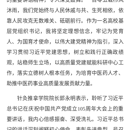
的重要讲话精神，令人深受鼓舞。一百零五载栉风
沐雨，我们党始终与人民休戚与共、生死相依，依
靠人民攻克无数难关、砥砺前行。作为一名高校基
层党组织书记，我将坚定理想信念，牢记为党育
人、为国育才使命，以伟大建党精神为指引，深入
学习贯彻习近平党建思想，树立和践行正确政绩
观，站稳师生立场，以高质量党建赋能科研中心工
作，落实立德树人根本任务，为培育中医药人才、
助推中医药事业高质量发展贡献力量。
针灸推拿学院院长郭永明表示，聆听了习近平
总书记在庆祝中国共产党成立105周年大会上的重
要讲话，我内心倍感振奋、深受洗礼。习近平总书
记的讲话深刻阐释初心使命，表彰先进典型，号召