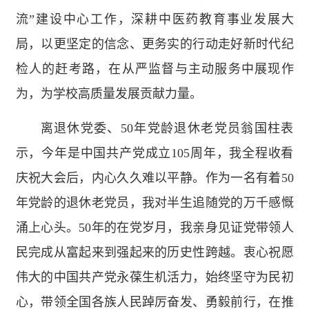
流”建设中心工作，深耕中医药教育事业发展大
局，以更坚定的信念、更务实的行动走好新时代纪
检人的赶考路，在从严监督与主动服务中展现作
为，为学校高质量发展贡献力量。
离退休党委、50年党龄退休老党员翁国柱表
示，今年是中国共产党成立105周年，我全程收看
庆祝大会后，内心久久难以平静。作为一名有着50
年党龄的退休老党员，我对半生追随党的万千感慨
涌上心头。50年的在党岁月，我亲身见证党带领人
民完成从富起来到强起来的历史性跨越。衷心祝愿
伟大的中国共产党永葆生机活力，始终坚守为民初
心，带领全国各族人民踔厉奋发、勇毅前行，在推