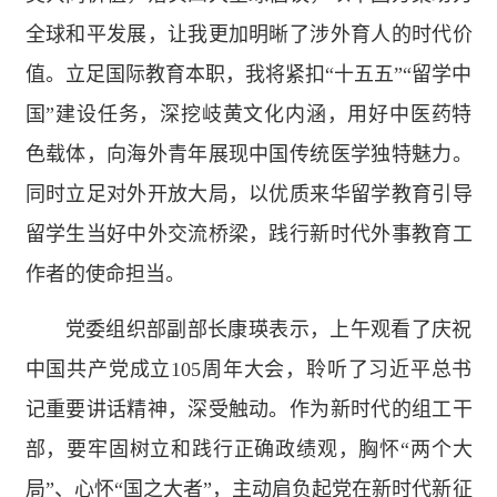
全球和平发展，让我更加明晰了涉外育人的时代价
值。立足国际教育本职，我将紧扣“十五五”“留学中
国”建设任务，深挖岐黄文化内涵，用好中医药特
色载体，向海外青年展现中国传统医学独特魅力。
同时立足对外开放大局，以优质来华留学教育引导
留学生当好中外交流桥梁，践行新时代外事教育工
作者的使命担当。
党委组织部副部长康瑛表示，上午观看了庆祝
中国共产党成立105周年大会，聆听了习近平总书
记重要讲话精神，深受触动。作为新时代的组工干
部，要牢固树立和践行正确政绩观，胸怀“两个大
局”、心怀“国之大者”，主动肩负起党在新时代新征