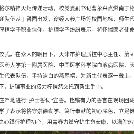
丁格尔精神火炬传递活动，校党委副书记曹永兴点燃南丁
递队伍从丁馨园出发，途经人参广场等校园地标，师生
厚植学子职业信仰。护理学子纷纷表示，将怀揣医者使
帽仪式。在众人的瞩目下，天津市护理质控中心主任、第5
医药大学第一附属医院、中国医学科学院血液病医院、
生代表队伍，手持洁白的燕尾帽，为新生代表逐一戴上
下，护理事业的接力棒悄然交托到新生手中。
手，庄严地进行“护士誓词”宣誓。铿锵有力的誓言在现场回
学子表示将恪守崇德勤学、笃行奉献的初心底色，立足
之心践行护理初心，用青春力量守护生命安康，以满腔热