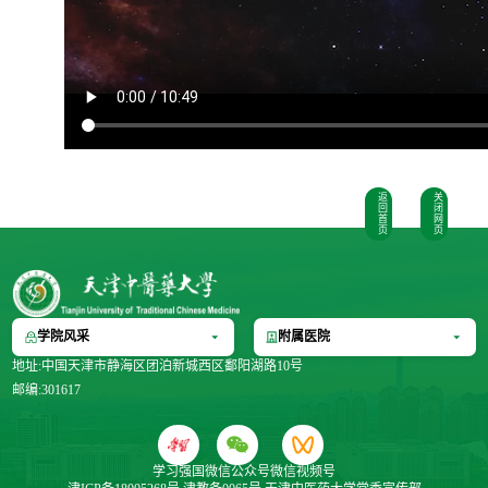
返
关
回
闭
首
网
页
页
学院风采
附属医院
地址:中国天津市静海区团泊新城西区鄱阳湖路10号
邮编:301617
学习强国
微信公众号
微信视频号