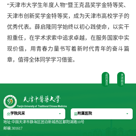
“天津市大学生年度人物”暨王克昌奖学金特等奖、
天津市创新奖学金特等奖，成为天津市高校学子的
优秀代表。薛启隆同学始终以初心践使命，以实干
担重任，在学术求索中追求卓越，在服务国家中实
现价值，用青春力量书写着新时代青年的奋斗篇
章，值得全体同学学习借鉴。
返
关
回
闭
首
网
页
页
学院风采
附属医院
地址:中国天津市静海区团泊新城西区鄱阳湖路10号
邮编:301617